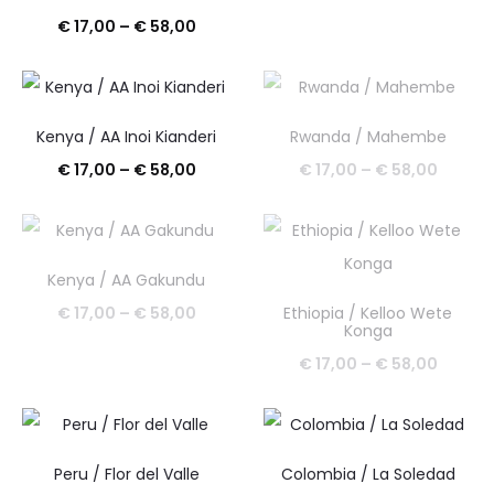
cijena:
Raspon
€
17,00
–
€
58,00
od
cijena:
€ 14,0
od
do
€ 17,00
Kenya / AA Inoi Kianderi
Rwanda / Mahembe
€ 54,0
do
Raspon
Raspo
€
17,00
–
€
58,00
€
17,00
–
€
58,00
€ 58,00
cijena:
cijena:
od
od
€ 17,00
€ 17,0
Kenya / AA Gakundu
do
do
Raspon
€
17,00
–
€
58,00
Ethiopia / Kelloo Wete
Konga
€ 58,00
€ 58,0
cijena:
Raspo
€
17,00
–
€
58,00
od
cijena:
€ 17,00
od
do
€ 17,0
Peru / Flor del Valle
Colombia / La Soledad
€ 58,00