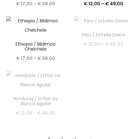
do
Raspon
Raspo
€
17,00
–
€
58,00
€
12,00
–
€
49,00
€ 58,0
cijena:
cijena:
od
od
€ 17,00
€ 12,0
Peru / Estrella Divina
do
do
Raspo
Ethiopia / Bildimoo
€
12,00
–
€
49,00
Chelchele
€ 58,00
€ 49,0
cijena:
Raspon
€
17,00
–
€
58,00
od
cijena:
€ 12,0
od
do
€ 17,00
€ 49,0
do
Honduras / El Plan by
Blanca Aguilar
€ 58,00
Raspon
€
12,00
–
€
49,00
cijena:
od