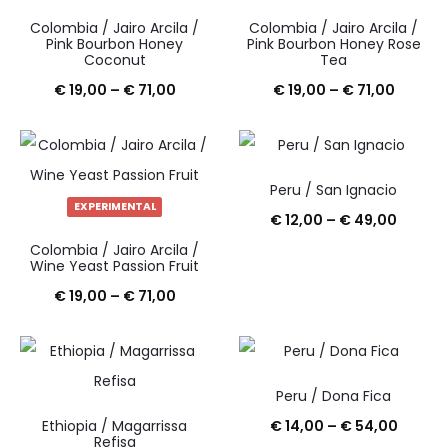
Colombia / Jairo Arcila /
Colombia / Jairo Arcila /
Pink Bourbon Honey
Pink Bourbon Honey Rose
Coconut
Tea
Raspon
Raspo
€
19,00
–
€
71,00
€
19,00
–
€
71,00
cijena:
cijena:
od
od
€ 19,00
€ 19,00
Peru / San Ignacio
EXPERIMENTAL
do
do
Raspo
€
12,00
–
€
49,00
€ 71,00
€ 71,00
cijena:
Colombia / Jairo Arcila /
Wine Yeast Passion Fruit
od
Raspon
€
19,00
–
€
71,00
€ 12,0
cijena:
do
od
€ 49,0
€ 19,00
Peru / Dona Fica
do
Raspo
Ethiopia / Magarrissa
€
14,00
–
€
54,00
Refisa
€ 71,00