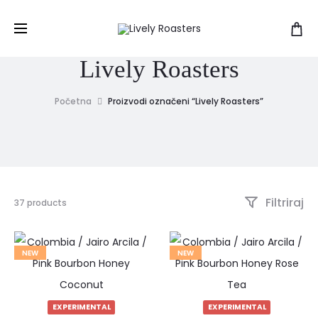
Lively Roasters
Početna
Proizvodi označeni “Lively Roasters”
Filtriraj
Prikazujemo
37 products
1–
15
od
NEW
NEW
37
rezultata
Poredano
po
EXPERIMENTAL
EXPERIMENTAL
najnovijem