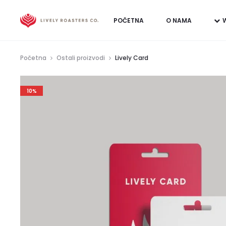
POČETNA
O NAMA
Početna
Ostali proizvodi
Lively Card
10%