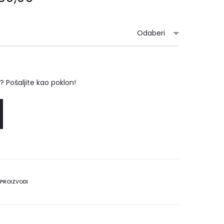
cijena:
od
€ 45,00
 Pošaljite kao poklon!
do
€ 180,00
 PROIZVODI