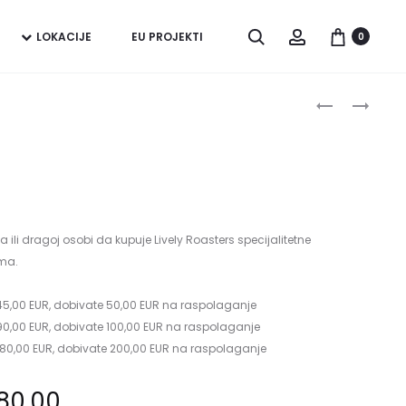
Pretraži
Account
LOKACIJE
EU PROJEKTI
0
Produc
RWANDA
KENYA
/
/
naviga
GITESI
AB
BARAGWI
MUCHAGAR
li dragoj osobi da kupuje Lively Roasters specijalitetne
ama.
,00 EUR, dobivate 50,00 EUR na raspolaganje
,00 EUR, dobivate 100,00 EUR na raspolaganje
0,00 EUR, dobivate 200,00 EUR na raspolaganje
Raspon
80,00