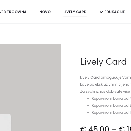
WEB TRGOVINA
NOVO
LIVELY CARD
EDUKACIJE
Lively Card
Lively Card omogućuje Vama i
kave po ekskluzivnim cijen
Za svaki iznos dobivate više
Kupovinom bona od 45
Kupovinom bona od 90
Kupovinom bona od 18
€
45,00
–
€
1