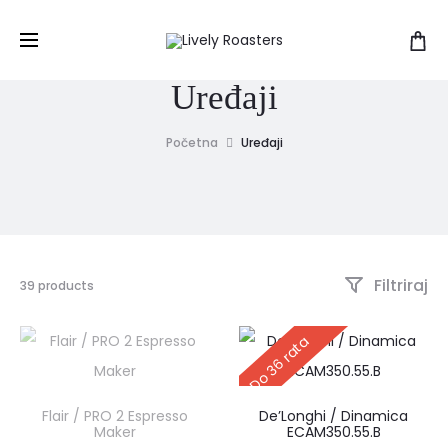
Uređaji
Početna
Uređaji
Filtriraj
Prikazujemo
39 products
1–
15
Do 36 rata
od
39
rezultata
Poredano
Flair / PRO 2 Espresso
De’Longhi / Dinamica
po
Maker
ECAM350.55.B
najnovijem