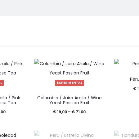
Peru
L
EXPERIMENTAL
€
1
Ovaj
Ovaj
ila / Pink
Colombia / Jairo Arcila / Wine
proizvod
proizvod
ose Tea
Yeast Passion Fruit
ima
ima
Raspon
Raspon
,00
€
19,00
–
€
71,00
više
više
cijena:
cijena:
varijanti.
varijanti.
od
od
Opcije
Opcije