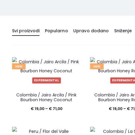
Svi proizvodi
Popularno
Upravo dodano
Sniženje
NEW
NEW
EXPERIMENTAL
EXPERIMENTA
Ovaj
Colombia / Jairo Arcila / Pink
Colombia / Jairo Arc
proizvod
Bourbon Honey Coconut
Bourbon Honey R
ima
Raspon
€
19,00
–
€
71,00
€
19,00
–
€
71
više
cijena:
varijanti.
od
Opcije