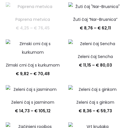
od
od
€ 6,50
€ 4,25
Paprena metvica
Žuti čaj “Nar-Brusnica”
do
do
Raspon
Raspon
€
4,25
–
€
76,45
€
8,76
–
€
62,11
€ 93,17
€ 76,45
cijena:
cijena:
od
od
€ 4,25
€ 8,76
Zeleni čaj Sencha
do
do
Raspon
Zimski crni čaj s kurkumom
€
11,15
–
€
80,03
€ 76,45
€ 62,11
Raspon
cijena:
€
9,82
–
€
70,48
cijena:
od
od
€ 11,15
€ 9,82
do
Zeleni čaj s jasminom
Zeleni čaj s ginkom
do
€ 80,03
Raspon
Raspon
€
14,73
–
€
105,12
€
8,36
–
€
59,73
€ 70,48
cijena:
cijena:
od
od