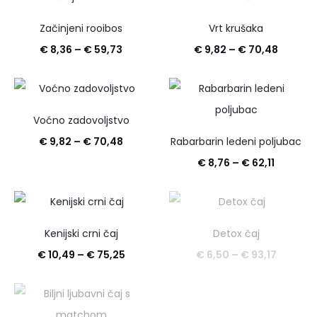
€ 14,73
€ 8,36
Začinjeni rooibos
Vrt krušaka
do
do
Raspon
Raspon
€
8,36
–
€
59,73
€
9,82
–
€
70,48
€ 105,12
€ 59,73
cijena:
cijena:
od
od
€ 8,36
€ 9,82
Voćno zadovoljstvo
do
do
Raspon
€
9,82
–
€
70,48
Rabarbarin ledeni poljubac
€ 59,73
€ 70,4
cijena:
Raspon
€
8,76
–
€
62,11
od
cijena:
€ 9,82
od
do
€ 8,76
Kenijski crni čaj
Detox čaj
€ 70,48
do
Raspon
Raspon
€
10,49
–
€
75,25
€
6,50
–
€
93,17
€ 62,11
cijena:
cijena:
od
od