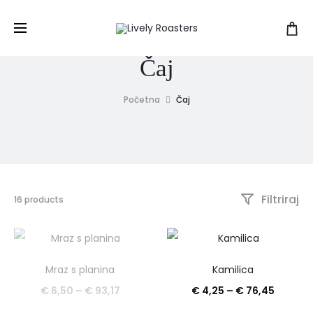
Čaj
Početna
Čaj
Filtriraj
Prikazujemo
16 products
1–
15
od
16
rezultata
Mraz s planina
Kamilica
Poredano
Raspon
Raspon
€
6,50
–
€
93,17
€
4,25
–
€
76,45
po
najnovijem
cijena:
cijena: