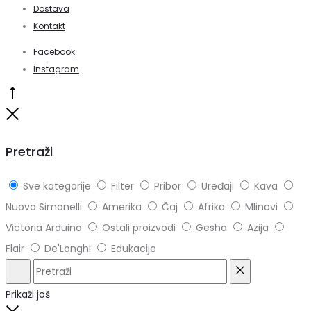
odabrati
€ 49,00
Dostava
na
Kontakt
stranici
Facebook
proizvoda
Instagram
Go
to
Close
top
Pretraži
Sve kategorije
Filter
Pribor
Uređaji
Kava
Nuova Simonelli
Amerika
Čaj
Afrika
Mlinovi
Victoria Arduino
Ostali proizvodi
Gesha
Azija
Flair
De'Longhi
Edukacije
Pretraži
Reset
Prikaži još