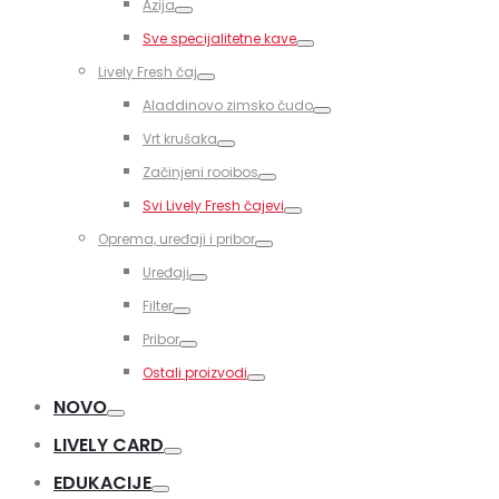
Azija
Toggle
Sve specijalitetne kave
Toggle
Lively Fresh čaj
Toggle
Aladdinovo zimsko čudo
Toggle
Vrt krušaka
Toggle
Začinjeni rooibos
Toggle
Svi Lively Fresh čajevi
Toggle
Oprema, uređaji i pribor
Toggle
Uređaji
Toggle
Filter
Toggle
Pribor
Toggle
Ostali proizvodi
Toggle
NOVO
Toggle
LIVELY CARD
Toggle
EDUKACIJE