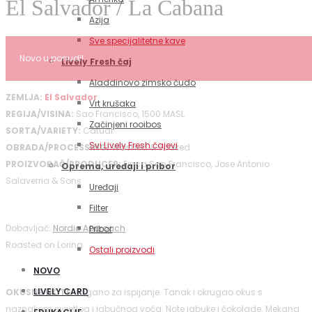
El Salvador / La Cabana
Azija
Sve specijalitetne kave
Novo u ponudi!
Lively Fresh čaj
Aladdinovo zimsko čudo
ZEMLJA:
El Salvador
Vrt krušaka
REGIJA/VISINA:
Sao Francisco, 1500 MASL
Začinjeni rooibos
SORTA/VARIETY:
Catuai
Svi Lively Fresh čajevi
OBRADA/PROCESSING:
Washed & soaked
PROIZVOĐAČ/PRODUCER:
Finca San Francisco, Jose Antonio
Oprema, uređaji i pribor
Salaverria & Sons
Uređaji
Filter
Dobavljač:
Nordic Approach
Pribor
Roasted on Loring
Ostali proizvodi
NOVO
LIVELY CARD
OKUSNE NOTE:
Lagano za ispijanje. Tanak i okrugao okus s
naznakom svijetlog i jabučnog voća. Note jabuke i čokolade. Mekana