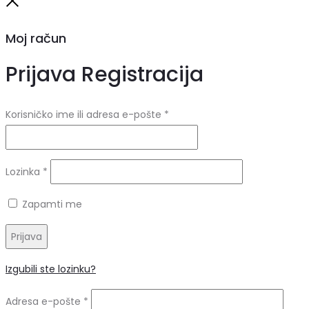
Close
Moj račun
Prijava
Registracija
Obvezno
Korisničko ime ili adresa e-pošte
*
Obvezno
Lozinka
*
Zapamti me
Prijava
Izgubili ste lozinku?
Obvezno
Adresa e-pošte
*