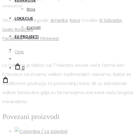
EDUKACIJE
orašastost.
Blog
LOKACIJE
SKU:
1070W
Kategorije:
Amerika
,
Kava
Oznake:
El Salvador
,
Kontakt
Lively Roasters
EU PROJEKTI
Share
Facebook
Twitter
Pinterest
Pretraži
Opis
Account
La Cabana je tablon od 7 hektara unutar veće farme San
0
Francisca na stvarno velikim nadmorskim visinama. Nalazi se
u odličnom području za proizvodnju kave, tik uz salvadorski
vulkan Santa Ana gdje su tla na kojima ove kave rastu bogata
mineralima.
Povezani proizvodi