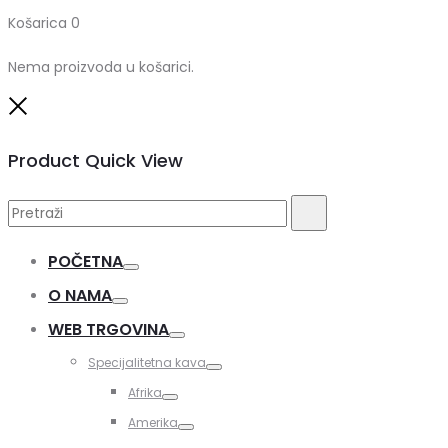
Košarica
0
Nema proizvoda u košarici.
Close
Product Quick View
Pretraži:
Pretraži
POČETNA
Toggle
O NAMA
Toggle
WEB TRGOVINA
Toggle
Specijalitetna kava
Toggle
Afrika
Toggle
Amerika
Toggle