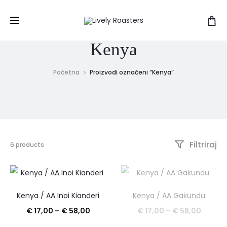
Kenya
Početna
Proizvodi označeni “Kenya”
Filtriraj
Prikazuje
6 products
se
svih
6
rezultata
Poredano
Kenya / AA Inoi Kianderi
Kenya / AA Gakundu
po
Raspon
Raspo
€
17,00
–
€
58,00
€
17,00
–
€
58,00
najnovijem
cijena:
cijena: