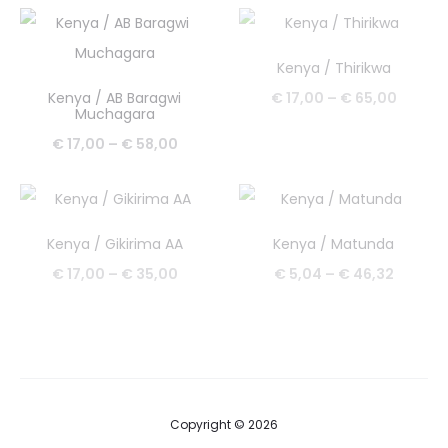
od
od
€ 17,00
€ 17,0
Kenya / Thirikwa
do
do
Raspo
Kenya / AB Baragwi
€
17,00
–
€
65,00
Muchagara
€ 58,00
€ 58,0
cijena:
Raspon
€
17,00
–
€
58,00
od
cijena:
€ 17,0
od
do
€ 17,00
Kenya / Gikirima AA
Kenya / Matunda
€ 65,0
do
Raspon
Raspo
€
17,00
–
€
35,00
€
5,04
–
€
46,32
€ 58,00
cijena:
cijena:
od
od
€ 17,00
€ 5,04
do
do
€ 35,00
€ 46,3
Copyright © 2026