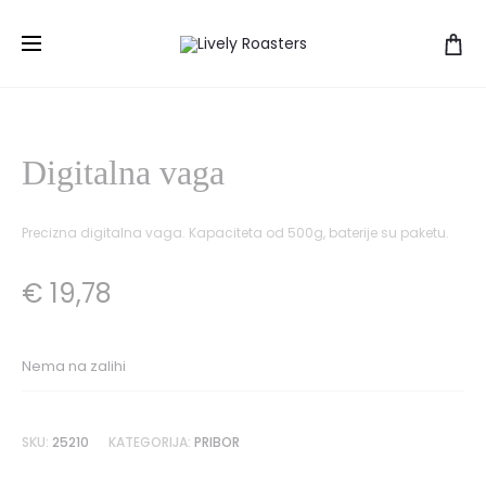
Prod
STUDIO
PODLOG
Početna
Pribor
Digitalna vaga
BARISTA
ZA
navig
/
POTISKIV
TAMPER
/
58MM
L
Digitalna vaga
Precizna digitalna vaga. Kapaciteta od 500g, baterije su paketu.
€
19,78
Nema na zalihi
SKU:
25210
KATEGORIJA:
PRIBOR