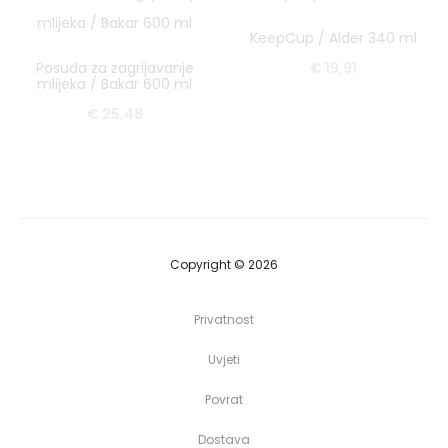
KeepCup / Alder 340 ml
Posuda za zagrijavanje
€
19,91
mlijeka / Bakar 600 ml
€
25,48
Copyright © 2026
Privatnost
Uvjeti
Povrat
Dostava