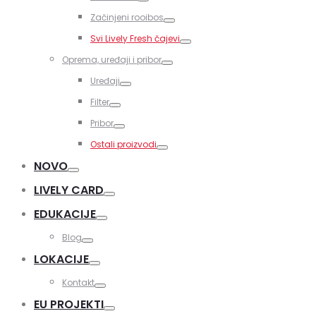
Toggle
Začinjeni rooibos
Toggle
Svi Lively Fresh čajevi
Toggle
Oprema, uređaji i pribor
Toggle
Uređaji
Toggle
Filter
Toggle
Pribor
Toggle
Ostali proizvodi
Toggle
NOVO
Toggle
LIVELY CARD
Toggle
EDUKACIJE
Toggle
Blog
Toggle
LOKACIJE
Toggle
Kontakt
Toggle
EU PROJEKTI