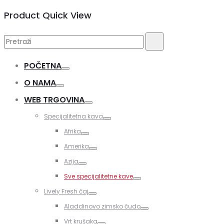
Product Quick View
Pretraži:
Pretraži
POČETNA
Toggle
O NAMA
Toggle
WEB TRGOVINA
Toggle
Specijalitetna kava
Toggle
Afrika
Toggle
Amerika
Toggle
Azija
Toggle
Sve specijalitetne kave
Toggle
Lively Fresh čaj
Toggle
Aladdinovo zimsko čudo
Toggle
Vrt krušaka