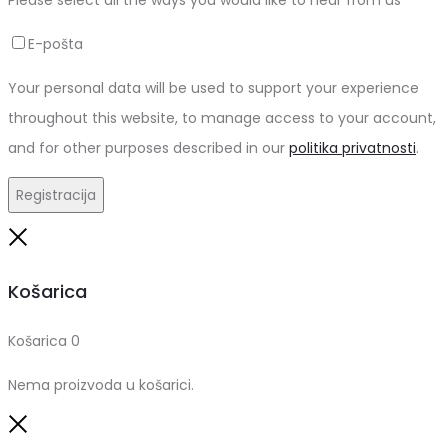
Please select all the ways you would like to hear from us
E-pošta
Your personal data will be used to support your experience
throughout this website, to manage access to your account,
and for other purposes described in our
politika privatnosti
.
Registracija
Close
Košarica
Košarica
0
Nema proizvoda u košarici.
Close