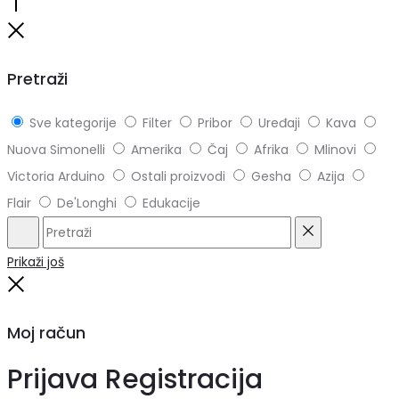
Go
to
Close
top
Pretraži
Sve kategorije
Filter
Pribor
Uređaji
Kava
Nuova Simonelli
Amerika
Čaj
Afrika
Mlinovi
Victoria Arduino
Ostali proizvodi
Gesha
Azija
Flair
De'Longhi
Edukacije
Pretraži
Reset
Prikaži još
Close
Moj račun
Prijava
Registracija