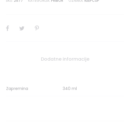
SKU:
2577
KATEGORIJA:
PRIBOR
OZNAKA:
KEEPCUP
SHARE
Dodatne informacije
Zapremina
340 ml