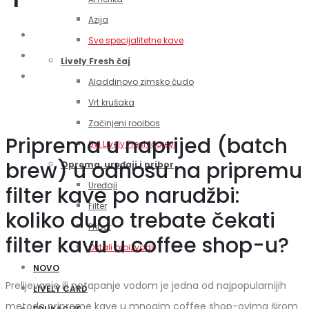
Azija
Sve specijalitetne kave
Lively Fresh čaj
Aladdinovo zimsko čudo
Vrt krušaka
Začinjeni rooibos
Priprema u naprijed (batch
Svi Lively Fresh čajevi
brew) u odnosu na pripremu
Oprema, uređaji i pribor
Uređaji
filter kave po narudžbi:
Filter
koliko dugo trebate čekati
Pribor
filter kavu u coffee shop-u?
Ostali proizvodi
NOVO
Prelijevanje ili potapanje vodom je jedna od najpopularnijih
LIVELY CARD
metoda pripreme kave u mnogim coffee shop-ovima širom