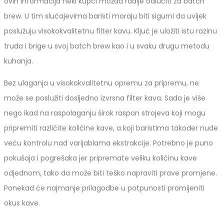
ovih informacija neki kupci možda radije odlučiti za batch
brew. U tim slučajevima baristi moraju biti sigurni da uvijek
poslužuju visokokvalitetnu filter kavu. Ključ je uložiti istu razinu
truda i brige u svoj batch brew kao i u svaku drugu metodu
kuhanja.
Bez ulaganja u visokokvalitetnu opremu za pripremu, ne
može se poslužiti dosljedno izvrsna filter kava. Sada je više
nego ikad na raspolaganju širok raspon strojeva koji mogu
pripremiti različite količine kave, a koji baristima također nude
veću kontrolu nad varijablama ekstrakcije. Potrebno je puno
pokušaja i pogrešaka jer pripremate veliku količinu kave
odjednom, tako da može biti teško napraviti prave promjene.
Ponekad će najmanje prilagodbe u potpunosti promijeniti
okus kave.