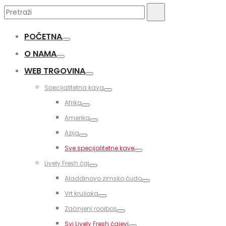
Pretraži:
Pretraži
POČETNA
Toggle
O NAMA
Toggle
WEB TRGOVINA
Toggle
Specijalitetna kava
Toggle
Afrika
Toggle
Amerika
Toggle
Azija
Toggle
Sve specijalitetne kave
Toggle
Lively Fresh čaj
Toggle
Aladdinovo zimsko čudo
Toggle
Vrt krušaka
Toggle
Začinjeni rooibos
Toggle
Svi Lively Fresh čajevi