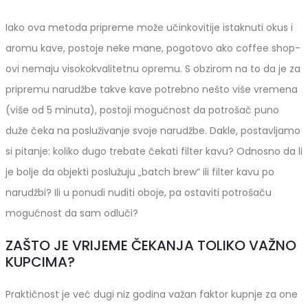
Iako ova metoda pripreme može učinkovitije istaknuti okus i
aromu kave, postoje neke mane, pogotovo ako coffee shop-
ovi nemaju visokokvalitetnu opremu. S obzirom na to da je za
pripremu narudžbe takve kave potrebno nešto više vremena
(više od 5 minuta), postoji mogućnost da potrošač puno
duže čeka na posluživanje svoje narudžbe. Dakle, postavljamo
si pitanje: koliko dugo trebate čekati filter kavu? Odnosno da li
je bolje da objekti poslužuju „batch brew“ ili filter kavu po
narudžbi? Ili u ponudi nuditi oboje, pa ostaviti potrošaču
mogućnost da sam odluči?
ZAŠTO JE VRIJEME ČEKANJA TOLIKO VAŽNO
KUPCIMA?
Praktičnost je već dugi niz godina važan faktor kupnje za one