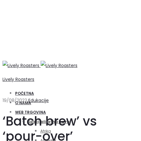
Lively Roasters
POČETNA
19/08/2023
Edukacije
O NAMA
WEB TRGOVINA
‘Batch brew’ vs
Specijalitetna kava
‘pour-over’
Afrika
Amerika