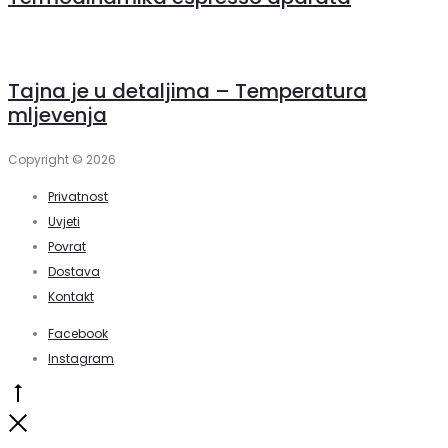
Tajna je u detaljima – Temperatura
mljevenja
Copyright © 2026
Privatnost
Uvjeti
Povrat
Dostava
Kontakt
Facebook
Instagram
Go
to
Close