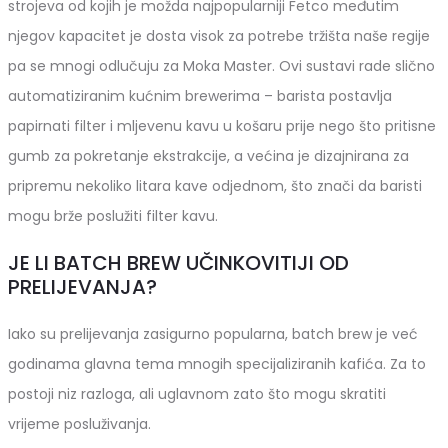
strojeva od kojih je možda najpopularniji Fetco međutim
njegov kapacitet je dosta visok za potrebe tržišta naše regije
pa se mnogi odlučuju za Moka Master. Ovi sustavi rade slično
automatiziranim kućnim brewerima – barista postavlja
papirnati filter i mljevenu kavu u košaru prije nego što pritisne
gumb za pokretanje ekstrakcije, a većina je dizajnirana za
pripremu nekoliko litara kave odjednom, što znači da baristi
mogu brže poslužiti filter kavu.
JE LI BATCH BREW UČINKOVITIJI OD
PRELIJEVANJA?
Iako su prelijevanja zasigurno popularna, batch brew je već
godinama glavna tema mnogih specijaliziranih kafića. Za to
postoji niz razloga, ali uglavnom zato što mogu skratiti
vrijeme posluživanja.