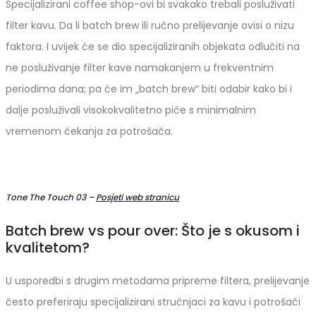
Specijalizirani coffee shop-ovi bi svakako trebali posluživati
filter kavu. Da li batch brew ili ručno prelijevanje ovisi o nizu
faktora. I uvijek će se dio specijaliziranih objekata odlučiti na
ne posluživanje filter kave namakanjem u frekventnim
periodima dana; pa će im „batch brew“ biti odabir kako bi i
dalje posluživali visokokvalitetno piće s minimalnim
vremenom čekanja za potrošača.
Tone The Touch 03 –
Posjeti web stranicu
Batch brew vs pour over: Što je s okusom i
kvalitetom?
U usporedbi s drugim metodama pripreme filtera, prelijevanje
često preferiraju specijalizirani stručnjaci za kavu i potrošači