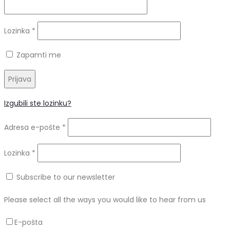
Obvezno
Lozinka
*
Zapamti me
Prijava
Izgubili ste lozinku?
Obvezno
Adresa e-pošte
*
Obvezno
Lozinka
*
Subscribe to our newsletter
Please select all the ways you would like to hear from us
E-pošta