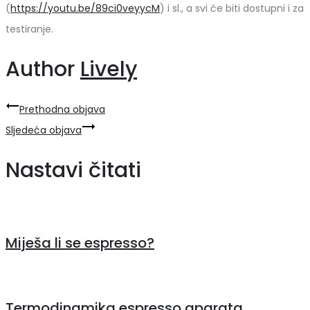
(
https://youtu.be/89ci0veyycM
) i sl., a svi će biti dostupni i za
testiranje.
Author
Lively
Navigacija
Prethodna objava
objava
Sljedeća objava
Nastavi čitati
Miješa li se espresso?
Termodinamika espresso aparata