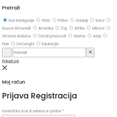
top
Pretraži
Sve kategorije
Filter
Pribor
Uređaji
Kava
Nuova Simonelli
Amerika
Čaj
Afrika
Mlinovi
Victoria Arduino
Ostali proizvodi
Gesha
Azija
Flair
De'Longhi
Edukacije
Pretraži
Reset
Prikaži još
Close
Moj račun
Prijava
Registracija
Obvezno
Korisničko ime ili adresa e-pošte
*