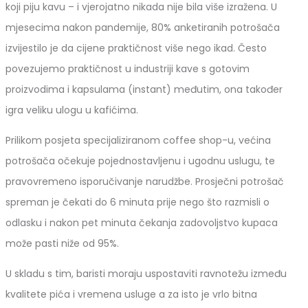
koji piju kavu – i vjerojatno nikada nije bila više izražena. U
mjesecima nakon pandemije, 80% anketiranih potrošača
izvijestilo je da cijene praktičnost više nego ikad. Često
povezujemo praktičnost u industriji kave s gotovim
proizvodima i kapsulama (instant) međutim, ona također
igra veliku ulogu u kafićima.
Prilikom posjeta specijaliziranom coffee shop-u, većina
potrošača očekuje pojednostavljenu i ugodnu uslugu, te
pravovremeno isporučivanje narudžbe. Prosječni potrošač
spreman je čekati do 6 minuta prije nego što razmisli o
odlasku i nakon pet minuta čekanja zadovoljstvo kupaca
može pasti niže od 95%.
U skladu s tim, baristi moraju uspostaviti ravnotežu između
kvalitete pića i vremena usluge a za isto je vrlo bitna