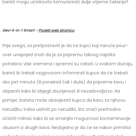
baristi mogu učinkovito komunicirati dulje vrijeme čekanja?
Gevi 4-in-1 Smart –
Posjeti web stranicu
Prije svega, za pretpostaviti je da će kupci koji naruče pour-
over unaprijed znati da je za pripremu takvog napitka
potrebno više vremena i spremni su čekati. U svakom slučaju,
baristi bi trebali razgovorom informirati kupce da će trebati
oko pet minuta (ili ponekad čak i duže) da pripreme kavu i
objasniti kako bi izbjegli zbunjenost ili nezadovoljstvo. Na
primjer, barista može obavijestiti kupca da kavu za njihovu
narudžbu treba usitniti po narudžbi, što znači prethodno
očistiti mlinac kako bi se smanjila mogućnost kontaminacije
okusom iz drugih kava. Neizbježno je da će se nakon primitka