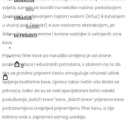
EDUKACIJE
svijeta, a može se izvoditi na nekoliko načina: perkolacijom
Blog
(perkolat), prelijevanjem toplom vodom (infuz) ili kuhanjem
LOKACIJE
u vrućoj vodi (dekokt) a sve nazivamo ekstrakcijom, jer
Kontakt
želimo izvući sve arome i korisne sastojke iz usitnjenih zrna
EU PROJEKTI
kave.
Pretraži
Priprema filter kave po narudžbi omiljena je od strane
Account
profesionalaca i educiranih potrošača, s obzirom na to da
0
ako se pravilno pripremi često omogućuje vrhunski užitak
ispijanja kvalitetne kave. Upravo takav način vrlo široko se
prihvaća, toliko da su se neki specijalizirani kafići odrekli
posluživanja „batch brew“ kava. „Batch brew“ priprema kave
podrazumijeva unaprijed pripremljenu filter kavu, a čija
količina ovisi o zapremini samog uređaja.