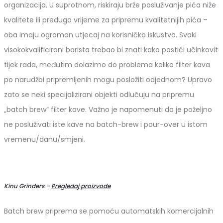
organizacija. U suprotnom, riskiraju brže posluživanje pića niže
kvalitete ili predugo vrijeme za pripremu kvalitetnijih pića –
oba imaju ogroman utjecaj na korisničko iskustvo. Svaki
visokokvalificirani barista trebao bi znati kako postići učinkovit
tijek rada, međutim dolazimo do problema koliko filter kava
po narudžbi pripremljenih mogu posložiti odjednom? Upravo
zato se neki specijalizirani objekti odlučuju na pripremu
„batch brew“ filter kave. Važno je napomenuti da je poželjno
ne posluživati iste kave na batch-brew i pour-over u istom
vremenu/danu/smjeni.
Kinu Grinders –
Pregledaj proizvode
Batch brew priprema se pomoću automatskih komercijalnih