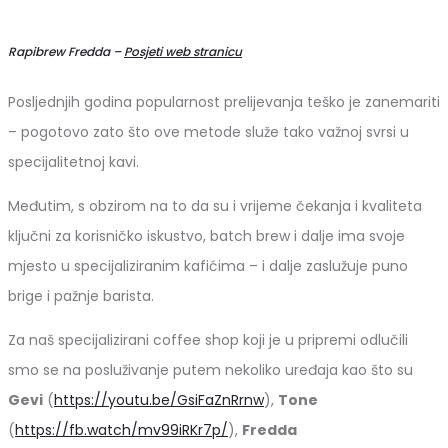
Rapibrew Fredda –
Posjeti web stranicu
Posljednjih godina popularnost prelijevanja teško je zanemariti
– pogotovo zato što ove metode služe tako važnoj svrsi u
specijalitetnoj kavi.
Međutim, s obzirom na to da su i vrijeme čekanja i kvaliteta
ključni za korisničko iskustvo, batch brew i dalje ima svoje
mjesto u specijaliziranim kafićima – i dalje zaslužuje puno
brige i pažnje barista.
Za naš specijalizirani coffee shop koji je u pripremi odlučili
smo se na posluživanje putem nekoliko uređaja kao što su
Gevi
(
https://youtu.be/GsiFaZnRrnw
),
Tone
(
https://fb.watch/mv99iRKr7p/
),
Fredda